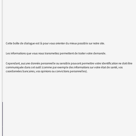
particulièrement le talent d'Anne Rosencher
qui, chaque jeudi matin, me captive par ses
analyses et contribue ainsi à développer ma
capacité d'esprit ... comment dire ? ...
rachitique.
Continuez, vous faites du bien au milieu de
Cette boîte de dialogue est là pour vous orienter du mieux possible sur notre site.
toute cette agitation délétère d'une société
Les informations que vous nous transmettez permettent de traiter votre demande.
que je comprends de moins en moins.
Cependant, aucune donnée personnelle ou sensible pouvant permettre votre identification ne doit être
communiquée dans cet outil (comme par exemple des informations sur votre état de santé, vos
coordonnées bancaires, vos opinions ou convictions personnelles).
REVENIR AUX MESSAGES
La médiatrice