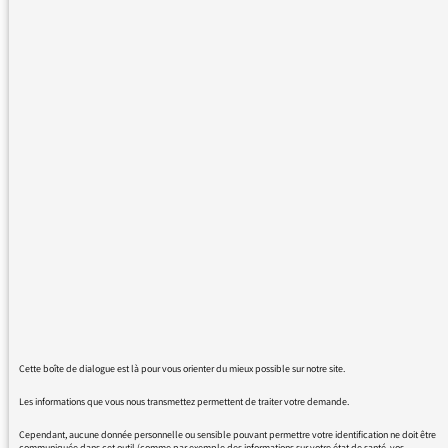
impose des émissions traitant de cette
compétition sportive au détriment des
émissions habituelles de la chaîne :
remplacement de "l'humeur vagabonde" et de
"d'ici' d'ailleurs" par "l'oeil du tigre" chaque
soir, ce qui nous prive de deux émissions
intelligentes et engagées culturellement et
humainement pour en rajouter une couche
sur cet événement déjà trop largement traité
sur toutes les antennes.
S'il était vraiment indispensable de consacrer
une heure chaque jour à cet "euro", pourquoi
ne pas utiliser une des plages de la nuit
consacrée aux rediffusions, ou même réduire
l'émission "la nuit est à vous" qui dure deux
heures, les auditeurs fidèles et non
Cette boîte de dialogue est là pour vous orienter du mieux possible sur notre site.
"footophiles" seraient moins lésés!
Les informations que vous nous transmettez permettent de traiter votre demande.
Pourquoi d'ailleurs avoir choisi précisément
de supprimer les émissions de Kathleen Evin
Cependant, aucune donnée personnelle ou sensible pouvant permettre votre identification ne doit être
communiquée dans cet outil (comme par exemple des informations sur votre état de santé, vos