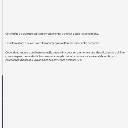
propos et en avait sous la pédale. Monsieur
Xavier Mauduit, vous avez réussi à bloquer
mon fils de 12 ans pendant 1 heure, belle
performance ! Encore merci à toute l'équipe
pour ce magnifique travail. Longue vie !
Cette boîte de dialogue est là pour vous orienter du mieux possible sur notre site.
Les informations que vous nous transmettez permettent de traiter votre demande.
Cependant, aucune donnée personnelle ou sensible pouvant permettre votre identification ne doit être
communiquée dans cet outil (comme par exemple des informations sur votre état de santé, vos
coordonnées bancaires, vos opinions ou convictions personnelles).
REVENIR AUX MESSAGES
La médiatrice
VOUS AVEZ UN PROBLÈME DE RÉCEPTION ?