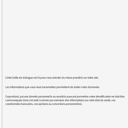
invraisemblable qui tient lieu d'opinion
médiatique aujourd'hui. Honte à vous!
Les djihadistes en Syrie ont plus à voir avec
les franquistes, leurs alliés hitlériens ou
mussoliniens qu'avec les anarchistes ou
républicains espagnols.
Peut-être pouvez vous commencer à
comprendre que tenir des positions
intellectuelles aussi aberrantes ne fait que
desservir la cause que vous prétendez
défendre.
Cette boîte de dialogue est là pour vous orienter du mieux possible sur notre site.
Cordialement,
Les informations que vous nous transmettez permettent de traiter votre demande.
Alex Wohl
Cependant, aucune donnée personnelle ou sensible pouvant permettre votre identification ne doit être
communiquée dans cet outil (comme par exemple des informations sur votre état de santé, vos
coordonnées bancaires, vos opinions ou convictions personnelles).
18/06/2018 - 10:46