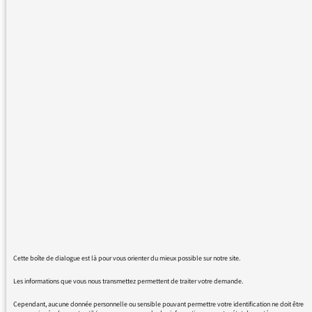
Eh oui, auditeur de France culture dont
j'apprécie la qualité et la diversité de
beaucoup d'émissions, à l'exception notable
de la façon dont sont présentées, traitées trop
souvent à mon goût, les informations. Hier, j'ai
entendu des "journalistes" de cette station
parler d'un enseignant JUIF ! les
collaborateurs de Vicny s'exprimaient-ils
autrement ? Mais qui sont ces "journalistes"
pour s'exprimer ainsi ? parle-t-on d'enseignant
athée ? chrétien , musulman ? etc...? Il s'agit
là de propos imbéciles qui oublient l'histoire
et les évènements actuels. Mais comment
peut-on confier l'antenne à de tels personnes
?
Cette boîte de dialogue est là pour vous orienter du mieux possible sur notre site.
Egalement, s'agissant d'une station nommée
Les informations que vous nous transmettez permettent de traiter votre demande.
FRANCE et CULTURE comment et pourquoi
Cependant, aucune donnée personnelle ou sensible pouvant permettre votre identification ne doit être
accepter que ces messieurs et dames