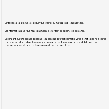
jugement. Puisse ce concept être généralisé à
l'actualité internationale ! Continuez !
Cette boîte de dialogue est là pour vous orienter du mieux possible sur notre site.
Les informations que vous nous transmettez permettent de traiter votre demande.
REVENIR AUX MESSAGES
Cependant, aucune donnée personnelle ou sensible pouvant permettre votre identification ne doit être
communiquée dans cet outil (comme par exemple des informations sur votre état de santé, vos
coordonnées bancaires, vos opinions ou convictions personnelles).
La médiatrice
VOUS AVEZ UN PROBLÈME DE RÉCEPTION ?
Remplissez l’un de nos formulaires afin que nous puissions vous aider.
Réception FM/DAB