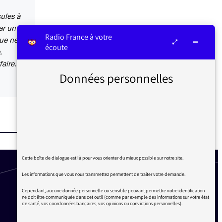
cules à
ar un
Radio France à votre
que ne
écoute
.
ire. Il
Données personnelles
Cette boîte de dialogue est là pour vous orienter du mieux possible sur notre site.
Les informations que vous nous transmettez permettent de traiter votre demande.
Cependant, aucune donnée personnelle ou sensible pouvant permettre votre identification
ne doit être communiquée dans cet outil (comme par exemple des informations sur votre état
de santé, vos coordonnées bancaires, vos opinions ou convictions personnelles).