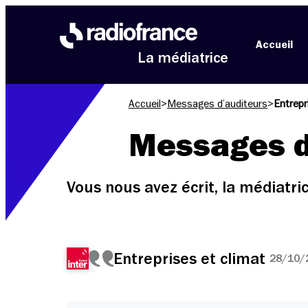
Aller au menu
Aller au contenu
Aller au pied de page
Accueil
La médiatrice
Accueil
>
Messages d’auditeurs
>
Entrepr
Messages d
Vous nous avez écrit, la médiatr
Entreprises et climat
28/10/2