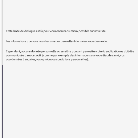
Merci pour cet entretien avec Robert Badinter.
Tout a été lucide... Merci Laure et serre une
vrai poignée de main à Robert Badinter...
Cette boîte de dialogue est là pour vous orienter du mieux possible sur notre site.
Les informations que vous nous transmettez permettent de traiter votre demande.
Cependant, aucune donnée personnelle ou sensible pouvant permettre votre identification ne doit être
REVENIR AUX MESSAGES
communiquée dans cet outil (comme par exemple des informations sur votre état de santé, vos
coordonnées bancaires, vos opinions ou convictions personnelles).
La médiatrice
VOUS AVEZ UN PROBLÈME DE RÉCEPTION ?
Remplissez l’un de nos formulaires afin que nous puissions vous aider.