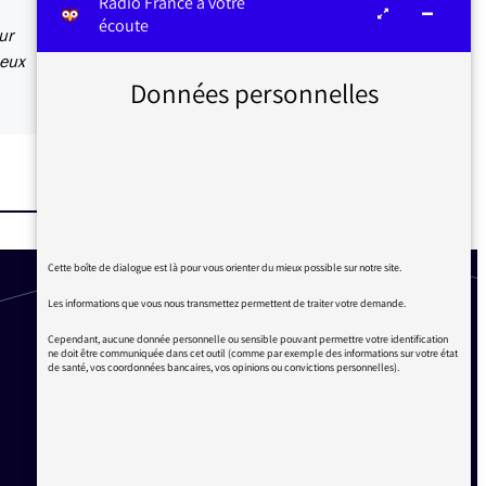
Radio France à votre
écoute
ur
ieux
Données personnelles
Cette boîte de dialogue est là pour vous orienter du mieux possible sur notre site.
Les informations que vous nous transmettez permettent de traiter votre demande.
Cependant, aucune donnée personnelle ou sensible pouvant permettre votre identification
ne doit être communiquée dans cet outil (comme par exemple des informations sur votre état
de santé, vos coordonnées bancaires, vos opinions ou convictions personnelles).