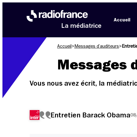
Aller au menu
Aller au contenu
Aller au pied de page
Accueil
La médiatrice
Accueil
>
Messages d’auditeurs
>
Entret
Messages d
Vous nous avez écrit, la médiatr
Entretien Barack Obama
08