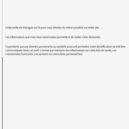
Avez vous des accords avec les éditeurs pour
être obligés de nous imposer de tels lieux
communs ?
Cette boîte de dialogue est là pour vous orienter du mieux possible sur notre site.
Les informations que vous nous transmettez permettent de traiter votre demande.
REVENIR AUX MESSAGES
Cependant, aucune donnée personnelle ou sensible pouvant permettre votre identification ne doit être
communiquée dans cet outil (comme par exemple des informations sur votre état de santé, vos
coordonnées bancaires, vos opinions ou convictions personnelles).
La médiatrice
VOUS AVEZ UN PROBLÈME DE RÉCEPTION ?
Remplissez l’un de nos formulaires afin que nous puissions vous aider.