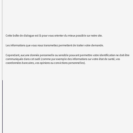
éoliennes, on évoque la pollution visuelle,
sonore etc. qu'elles occasionnent, mais on ne
parle JAMAIS ni de l'avant ni de l'après :
matériaux et énergie (et coût) pour leur
fabrication, entretien et recyclage : démontage
en fin de vie et... on en fait quoi ?
Cette boîte de dialogue est là pour vous orienter du mieux possible sur notre site.
Les informations que vous nous transmettez permettent de traiter votre demande.
Cependant, aucune donnée personnelle ou sensible pouvant permettre votre identification ne doit être
communiquée dans cet outil (comme par exemple des informations sur votre état de santé, vos
coordonnées bancaires, vos opinions ou convictions personnelles).
REVENIR AUX MESSAGES
La médiatrice
VOUS AVEZ UN PROBLÈME DE RÉCEPTION ?