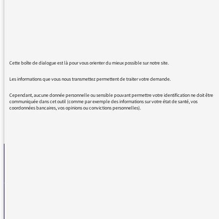
Ameisen, tandis qu'on est coincé dans les
embouteillages en sortant du travail. On
s'évade, on oublie notre condition, on rit, on
s'étonne, on apprend aussi...et en arrivant
chez soi, on est bien! Voilà, c'est dit. Merci
pour cette programmation, à cette heure
Cette boîte de dialogue est là pour vous orienter du mieux possible sur notre site.
bienvenue.
Les informations que vous nous transmettez permettent de traiter votre demande.
Cependant, aucune donnée personnelle ou sensible pouvant permettre votre identification ne doit être
communiquée dans cet outil (comme par exemple des informations sur votre état de santé, vos
coordonnées bancaires, vos opinions ou convictions personnelles).
REVENIR AUX MESSAGES
La médiatrice