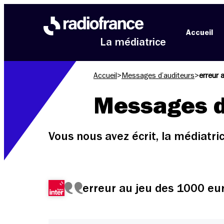
Aller au menu
Aller au contenu
Aller au pied de page
Accueil
La médiatrice
Accueil
>
Messages d’auditeurs
>
erreur 
Messages d
Vous nous avez écrit, la médiatr
erreur au jeu des 1000 eu