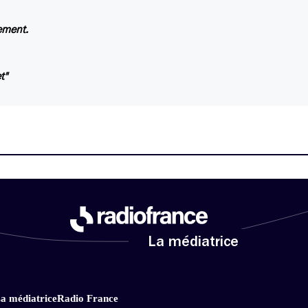
ement.
t"
La médiatrice
a médiatrice
Radio France