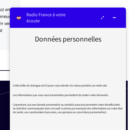
to) en
Radio France à votre
rreur.
écoute
in veut
st
Données personnelles
Cette boîte de dialogue est là pour vous orienter du mieux possible sur notre site.
Les informations que vous nous transmettez permettent de traiter votre demande.
Cependant, aucune donnée personnelle ou sensible pouvant permettre votre identification
ne doit être communiquée dans cet outil (comme par exemple des informations sur votre état
de santé, vos coordonnées bancaires, vos opinions ou convictions personnelles).