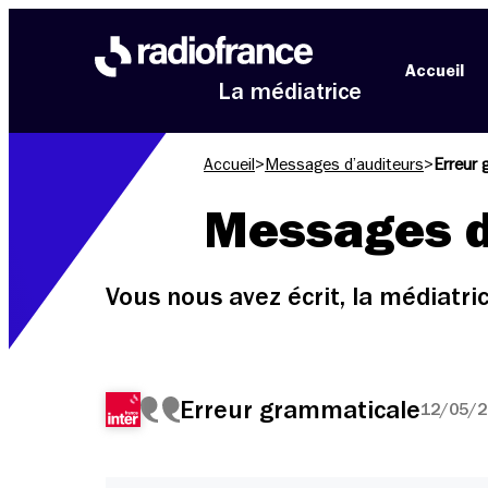
Aller au menu
Aller au contenu
Aller au pied de page
Accueil
La médiatrice
Accueil
>
Messages d’auditeurs
>
Erreur 
Messages d
Vous nous avez écrit, la médiatr
Erreur grammaticale
12/05/2