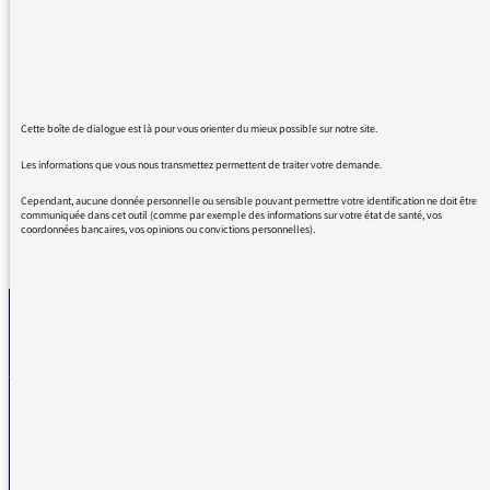
sont humains et réconcilient ou aident tout un
chacun à renouer avec son humanité. Très
bonne idée de faire dialoguer des artistes
entre eux. Merci France Inter, il y a encore de
l'espoir.
Cette boîte de dialogue est là pour vous orienter du mieux possible sur notre site.
Les informations que vous nous transmettez permettent de traiter votre demande.
Cependant, aucune donnée personnelle ou sensible pouvant permettre votre identification ne doit être
communiquée dans cet outil (comme par exemple des informations sur votre état de santé, vos
coordonnées bancaires, vos opinions ou convictions personnelles).
REVENIR AUX MESSAGES
La médiatrice
VOUS AVEZ UN PROBLÈME DE RÉCEPTION ?