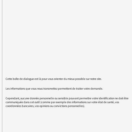
attentats de Paris.
Deplus, de ressasser toujours plus ou moins la
même chose et de parler presque
exclusivement des attentats cela me semble
contre productif pour la cohésion des
populations.
D'autre part, concernant le sport à France
Inter il semble n'y avoir que des français qui
font de belle performance.
Cette boîte de dialogue est là pour vous orienter du mieux possible sur notre site.
Heureusement, il y a FIP
Les informations que vous nous transmettez permettent de traiter votre demande.
Cependant, aucune donnée personnelle ou sensible pouvant permettre votre identification ne doit être
communiquée dans cet outil (comme par exemple des informations sur votre état de santé, vos
coordonnées bancaires, vos opinions ou convictions personnelles).
20/11/2015 - 15:40