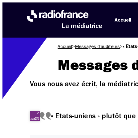
Aller au menu
Aller au contenu
Aller au pied de page
Accueil
La médiatrice
Accueil
>
Messages d’auditeurs
>
« Etats
Messages d
Vous nous avez écrit, la médiatr
« Etats-uniens » plutôt que 