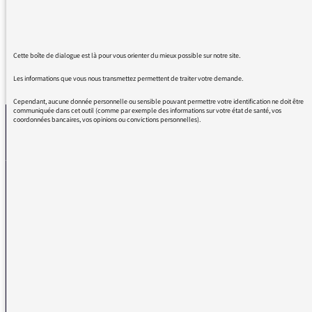
non un pays.
Cette boîte de dialogue est là pour vous orienter du mieux possible sur notre site.
REVENIR AUX MESSAGES
Les informations que vous nous transmettez permettent de traiter votre demande.
Cependant, aucune donnée personnelle ou sensible pouvant permettre votre identification ne doit être
communiquée dans cet outil (comme par exemple des informations sur votre état de santé, vos
coordonnées bancaires, vos opinions ou convictions personnelles).
La médiatrice
VOUS AVEZ UN PROBLÈME DE RÉCEPTION ?
Remplissez l’un de nos formulaires afin que nous puissions vous aider.
Réception FM/DAB