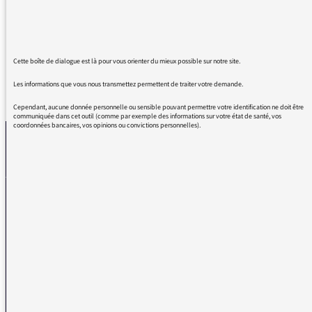
éblouissante... à conserver !).
Bravo Antoine Beauchamp et toute l'équipe
Cette boîte de dialogue est là pour vous orienter du mieux possible sur notre site.
Les informations que vous nous transmettez permettent de traiter votre demande.
REVENIR AUX MESSAGES
Cependant, aucune donnée personnelle ou sensible pouvant permettre votre identification ne doit être
communiquée dans cet outil (comme par exemple des informations sur votre état de santé, vos
coordonnées bancaires, vos opinions ou convictions personnelles).
La médiatrice
VOUS AVEZ UN PROBLÈME DE RÉCEPTION ?
Remplissez l’un de nos formulaires afin que nous puissions vous aider.
Réception FM/DAB