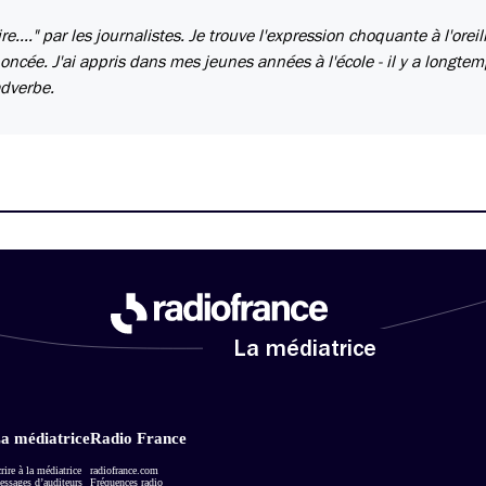
ire...." par les journalistes. Je trouve l'expression choquante à l'oreill
ncée. J'ai appris dans mes jeunes années à l'école - il y a longte
adverbe.
La médiatrice
a médiatrice
Radio France
rire à la médiatrice
radiofrance.com
ssages d’auditeurs
Fréquences radio