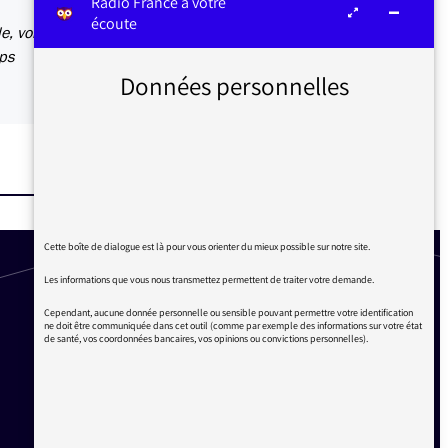
Radio France à votre
écoute
e, voire
mps
Données personnelles
Cette boîte de dialogue est là pour vous orienter du mieux possible sur notre site.
Les informations que vous nous transmettez permettent de traiter votre demande.
Cependant, aucune donnée personnelle ou sensible pouvant permettre votre identification
ne doit être communiquée dans cet outil (comme par exemple des informations sur votre état
de santé, vos coordonnées bancaires, vos opinions ou convictions personnelles).