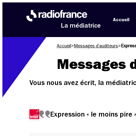
Aller au menu
Aller au contenu
Aller au pied de page
Accueil
La médiatrice
Accueil
>
Messages d’auditeurs
>
Express
Messages d
Vous nous avez écrit, la médiatr
Expression « le moins pire 