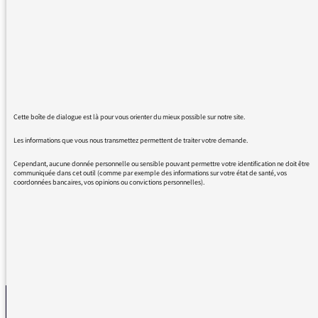
SVP. Le journaliste du 13 H pourrait
s'exprimer en français ! Il y a d'autres
expressions employées dont je n'ai aucune
idée de la signification. Je trouve cela navrant.
Soit il ne faut pas comprendre l'information,
soit on nous prend pour des imbéciles ou des
ploucs !
Cette boîte de dialogue est là pour vous orienter du mieux possible sur notre site.
Les informations que vous nous transmettez permettent de traiter votre demande.
Merci de votre réponse.
Cependant, aucune donnée personnelle ou sensible pouvant permettre votre identification ne doit être
communiquée dans cet outil (comme par exemple des informations sur votre état de santé, vos
Meilleures salutations
coordonnées bancaires, vos opinions ou convictions personnelles).
REVENIR AUX MESSAGES