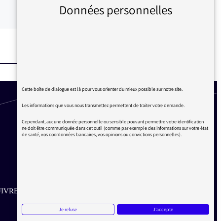
Données personnelles
Cette boîte de dialogue est là pour vous orienter du mieux possible sur notre site.
Les informations que vous nous transmettez permettent de traiter votre demande.
Cependant, aucune donnée personnelle ou sensible pouvant permettre votre identification
ne doit être communiquée dans cet outil (comme par exemple des informations sur votre état
de santé, vos coordonnées bancaires, vos opinions ou convictions personnelles).
IVRE SUR LES RÉSEAUX
Je refuse
J'accepte
Aller sur la page Twitter de la Médiatrice
Aller sur la page Facebook de la Médiatrice
Aller sur la page Instagram de la Médiatrice