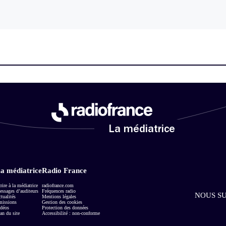
La médiatrice
a médiatrice
Radio France
rire à la médiatrice
radiofrance.com
ssages d’auditeurs
Fréquences radio
NOUS SU
tualités
Mentions légales
missions
Gestion des cookies
déos
Protection des données
an du site
Accessibilité : non-conforme