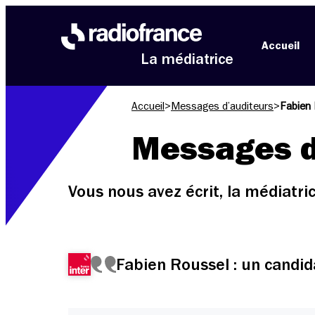
Aller au menu
Aller au contenu
Aller au pied de page
Accueil
La médiatrice
Accueil
>
Messages d’auditeurs
>
Fabien 
Messages d
Vous nous avez écrit, la médiatr
Fabien Roussel : un candid