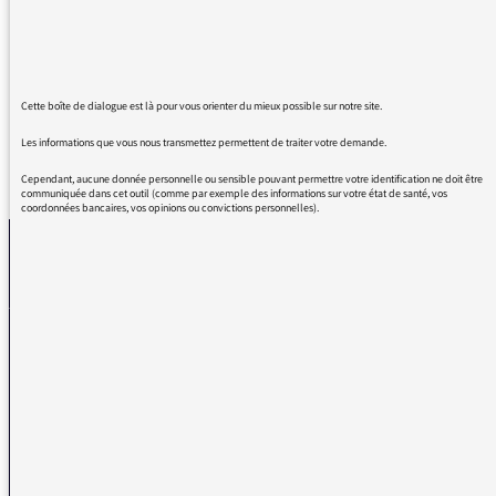
hein que de choses intéressantes. Pourquoi
ne pas inviter des personnes qui savent ce
qu'elles ont dire sans "bégayer"? C'est agaçant
Cette boîte de dialogue est là pour vous orienter du mieux possible sur notre site.
Les informations que vous nous transmettez permettent de traiter votre demande.
REVENIR AUX MESSAGES
Cependant, aucune donnée personnelle ou sensible pouvant permettre votre identification ne doit être
communiquée dans cet outil (comme par exemple des informations sur votre état de santé, vos
coordonnées bancaires, vos opinions ou convictions personnelles).
La médiatrice
VOUS AVEZ UN PROBLÈME DE RÉCEPTION ?
Remplissez l’un de nos formulaires afin que nous puissions vous aider.