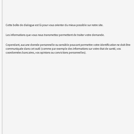
Je n’utilise pas les réseaux sociaux, je fais très
peu de retours mais toutes vos émissions et
chroniques je les écoute, en podcast, à mon
Cette boîte de dialogue est là pour vous orienter du mieux possible sur notre site.
rythme.
Les informations que vous nous transmettez permettent de traiter votre demande.
Cependant, aucune donnée personnelle ou sensible pouvant permettre votre identification ne doit être
A me relire, je me fais un peu peur mais je
communiquée dans cet outil (comme par exemple des informations sur votre état de santé, vos
vous rassure, vous n’êtes pas la seule que
coordonnées bancaires, vos opinions ou convictions personnelles).
j’écoute assidûment. Je suis abonnée à
plusieurs podcasts qui me divertissent et/ou
m’informent.
En ce qui concerne
ParJupiOnFaitCommeOnPeut, je pense
souvent à tous ceux qu'on n'entend pas à
l'antenne et qui permettent à l'émission
d'être.
Portez-vous bien,