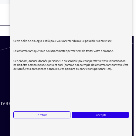
Cette boîte de dialogue est là pour vous orienter du mieux possible sur notre site.
Les informations que vous nous transmettez permettent de traiter votre demande.
Cependant, aucune donnée personnelle ou sensible pouvant permettre votre identification
ne doit être communiquée dans cet outil (comme par exemple des informations sur votre état
de santé, vos coordonnées bancaires, vos opinions ou convictions personnelles).
IVRE SUR LES RÉSEAUX
Je refuse
J'accepte
Aller sur la page Twitter de la Médiatrice
Aller sur la page Facebook de la Médiatrice
Aller sur la page Instagram de la Médiatrice