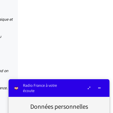
sique et
u
nd on
Radio France à votre
ance.
écoute
Données personnelles