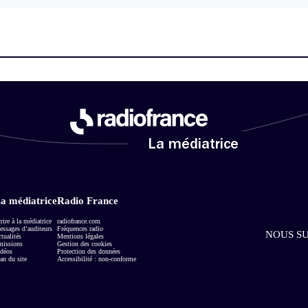
La médiatrice
a médiatrice
Radio France
rire à la médiatrice
radiofrance.com
ssages d’auditeurs
Fréquences radio
NOUS SU
tualités
Mentions légales
missions
Gestion des cookies
déos
Protection des données
an du site
Accessibilité : non-conforme