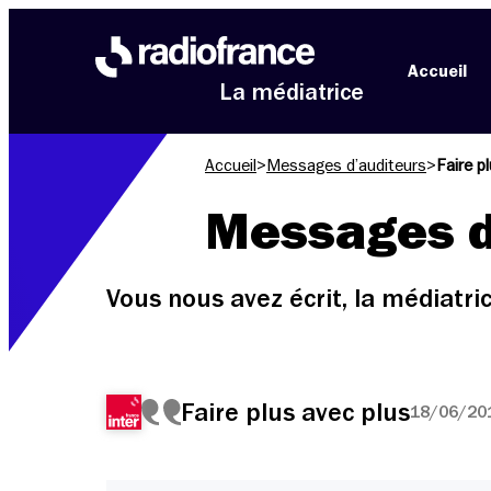
Aller au menu
Aller au contenu
Aller au pied de page
Accueil
La médiatrice
Accueil
>
Messages d’auditeurs
>
Faire p
Messages d
Vous nous avez écrit, la médiatr
Faire plus avec plus
18/06/201