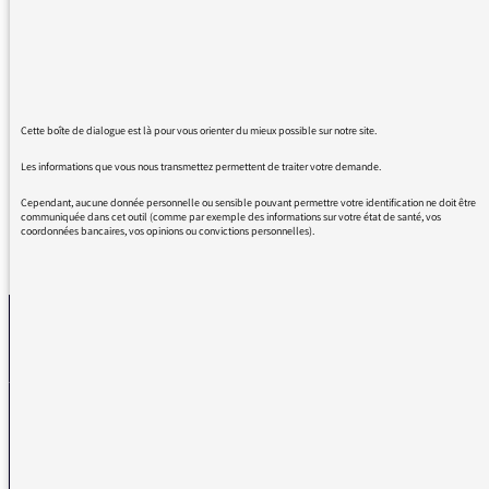
entendu : « la situation s’est empiré ». Le
verbe empirer se conjugue avec le verbe avoir.
La situation a empiré. J’ai remarqué par
ailleurs les difficultés croissantes qu’ont les
intervenants pour accorder les pronoms
relatifs composés. Bonne journée
Cette boîte de dialogue est là pour vous orienter du mieux possible sur notre site.
Les informations que vous nous transmettez permettent de traiter votre demande.
Cependant, aucune donnée personnelle ou sensible pouvant permettre votre identification ne doit être
communiquée dans cet outil (comme par exemple des informations sur votre état de santé, vos
coordonnées bancaires, vos opinions ou convictions personnelles).
REVENIR AUX MESSAGES
La médiatrice
VOUS AVEZ UN PROBLÈME DE RÉCEPTION ?