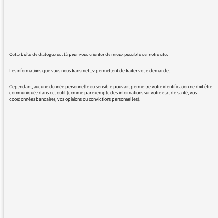
Des envoyés spécials
Non : des envoyés spéciaux
Merci de corriger mais je reconnais que ça
n’est pas toujours possible de s’exprimer en
direct
Cette boîte de dialogue est là pour vous orienter du mieux possible sur notre site.
Les informations que vous nous transmettez permettent de traiter votre demande.
Cependant, aucune donnée personnelle ou sensible pouvant permettre votre identification ne doit être
communiquée dans cet outil (comme par exemple des informations sur votre état de santé, vos
coordonnées bancaires, vos opinions ou convictions personnelles).
REVENIR AUX MESSAGES
La médiatrice
VOUS AVEZ UN PROBLÈME DE RÉCEPTION ?
Remplissez l’un de nos formulaires afin que nous puissions vous aider.