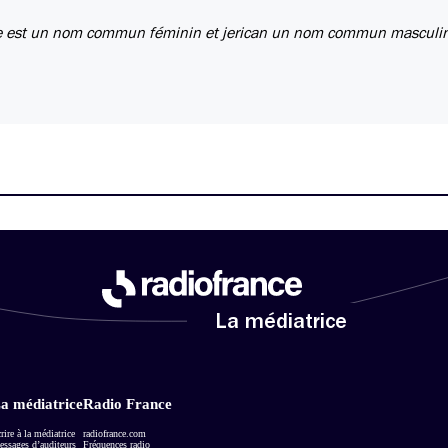
ble est un nom commun féminin et jerican un nom commun masculin
La médiatrice
a médiatrice
Radio France
rire à la médiatrice
radiofrance.com
ssages d’auditeurs
Fréquences radio