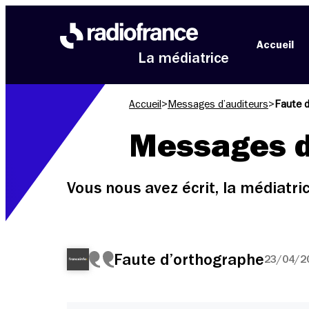
Aller au menu
Aller au contenu
Aller au pied de page
Accueil
La médiatrice
Accueil
>
Messages d’auditeurs
>
Faute 
Messages d
Vous nous avez écrit, la médiatr
Faute d’orthographe
23/04/20