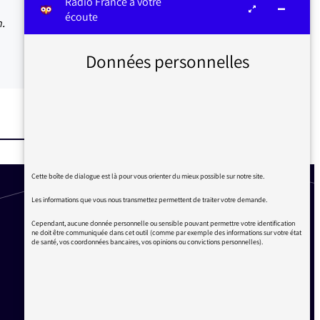
Radio France à votre
écoute
.
Données personnelles
Cette boîte de dialogue est là pour vous orienter du mieux possible sur notre site.
Les informations que vous nous transmettez permettent de traiter votre demande.
Cependant, aucune donnée personnelle ou sensible pouvant permettre votre identification
ne doit être communiquée dans cet outil (comme par exemple des informations sur votre état
de santé, vos coordonnées bancaires, vos opinions ou convictions personnelles).