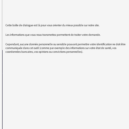
antenne! Sur une chaîne publique c'est
inadmissible!
Cette boîte de dialogue est là pour vous orienter du mieux possible sur notre site.
Les informations que vous nous transmettez permettent de traiter votre demande.
REVENIR AUX MESSAGES
Cependant, aucune donnée personnelle ou sensible pouvant permettre votre identification ne doit être
communiquée dans cet outil (comme par exemple des informations sur votre état de santé, vos
coordonnées bancaires, vos opinions ou convictions personnelles).
La médiatrice
VOUS AVEZ UN PROBLÈME DE RÉCEPTION ?
Remplissez l’un de nos formulaires afin que nous puissions vous aider.
Réception FM/DAB