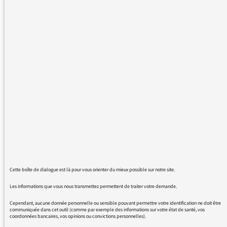
vos journalistes commettent des erreurs
grossières, du type "la plupart des enfants a
fait sa rentrée scolaire") et que vos
journalistes sont payés pour parler une langue
correcte, je suggère le rétablissement des
amendes pour faute. A cela s'ajoutent les
lapsus et pataquès. A l'instant, en ce 2
septembre 2015, la journaliste qui fait la
revue de presse invente la ville allemande de
Rastibonne (pour Ratisbonne) et elle ne se
corrige pas (ce qui prouve qu'elle n'a jamais
entendu parler de cette ville).
Cette boîte de dialogue est là pour vous orienter du mieux possible sur notre site.
Les informations que vous nous transmettez permettent de traiter votre demande.
Cependant, aucune donnée personnelle ou sensible pouvant permettre votre identification ne doit être
02/09/2015 - 6:45
communiquée dans cet outil (comme par exemple des informations sur votre état de santé, vos
coordonnées bancaires, vos opinions ou convictions personnelles).