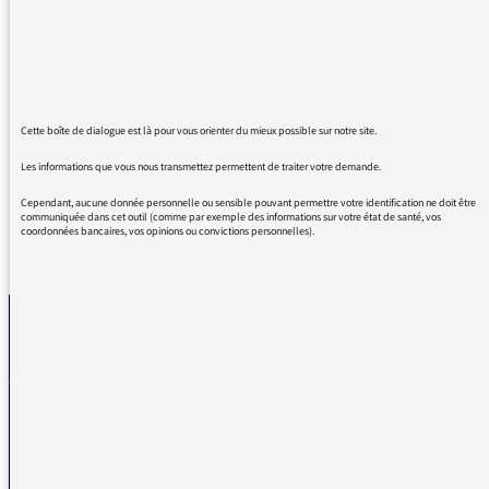
merveille
comme si souvent, vous m'avez scotchée à
mon poste de radio, m'évitant des
programmes télé sans intérêt
Bravo pour vos émissions, que je suis depuis
longtemps, ne changez rien
Cette boîte de dialogue est là pour vous orienter du mieux possible sur notre site.
Les informations que vous nous transmettez permettent de traiter votre demande.
Cependant, aucune donnée personnelle ou sensible pouvant permettre votre identification ne doit être
communiquée dans cet outil (comme par exemple des informations sur votre état de santé, vos
coordonnées bancaires, vos opinions ou convictions personnelles).
REVENIR AUX MESSAGES
La médiatrice
VOUS AVEZ UN PROBLÈME DE RÉCEPTION ?