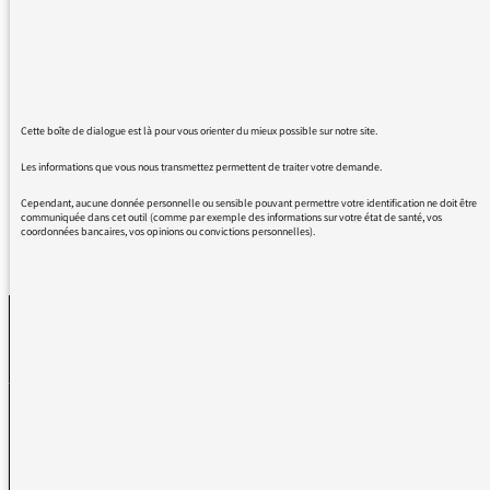
avec bonheur, curiosité et grand intérêt. C'est
un beau travail de recherche, de vulgarisation
des nouveautés scientifiques qui ne peuvent
que déboucher sur plus d'ouverture d'esprit et
de tolérance.
Merci à tous.
Cette boîte de dialogue est là pour vous orienter du mieux possible sur notre site.
Les informations que vous nous transmettez permettent de traiter votre demande.
Cependant, aucune donnée personnelle ou sensible pouvant permettre votre identification ne doit être
communiquée dans cet outil (comme par exemple des informations sur votre état de santé, vos
coordonnées bancaires, vos opinions ou convictions personnelles).
REVENIR AUX MESSAGES
La médiatrice
VOUS AVEZ UN PROBLÈME DE RÉCEPTION ?