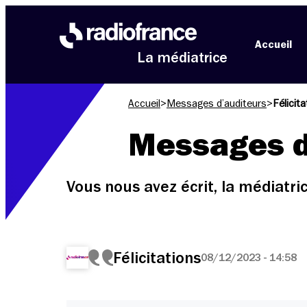
Aller au menu
Aller au contenu
Aller au pied de page
Accueil
La médiatrice
Accueil
>
Messages d’auditeurs
>
Félicit
Messages d
Vous nous avez écrit, la médiatr
Félicitations
08/12/2023 - 14:58