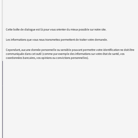
liberté et de courage. Un autre monde est
possible.
Mille merci.
Cette boîte de dialogue est là pour vous orienter du mieux possible sur notre site.
Les informations que vous nous transmettez permettent de traiter votre demande.
REVENIR AUX MESSAGES
Cependant, aucune donnée personnelle ou sensible pouvant permettre votre identification ne doit être
communiquée dans cet outil (comme par exemple des informations sur votre état de santé, vos
coordonnées bancaires, vos opinions ou convictions personnelles).
La médiatrice
VOUS AVEZ UN PROBLÈME DE RÉCEPTION ?
Remplissez l’un de nos formulaires afin que nous puissions vous aider.