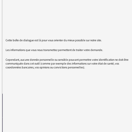
pertinent, parfois drôle et ça me met en joie
pour la journée. Spéciale dédicace à Marie-
Pierre Planchon que j'écoutais en bateau
déclamant la météo marine...une voix qui m'a
marqué profondément à l'adolescence. Ne le
dites pas à Daniel Morin ou Tanguy Pastureau
Cette boîte de dialogue est là pour vous orienter du mieux possible sur notre site.
, ils vont en faire une chronique...hahaha ! Je
vous embrasse !
Les informations que vous nous transmettez permettent de traiter votre demande.
Cependant, aucune donnée personnelle ou sensible pouvant permettre votre identification ne doit être
communiquée dans cet outil (comme par exemple des informations sur votre état de santé, vos
coordonnées bancaires, vos opinions ou convictions personnelles).
REVENIR AUX MESSAGES
La médiatrice