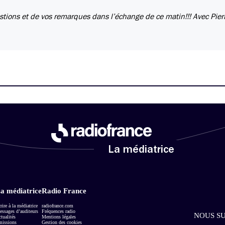
stions et de vos remarques dans l’échange de ce matin!!! Avec Pier
La médiatrice
a médiatrice
Radio France
rire à la médiatrice
radiofrance.com
ssages d’auditeurs
Fréquences radio
NOUS SU
tualités
Mentions légales
missions
Gestion des cookies