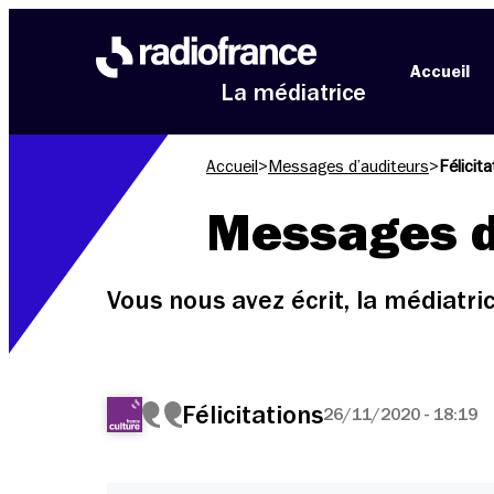
Aller au menu
Aller au contenu
Aller au pied de page
Accueil
La médiatrice
Accueil
>
Messages d’auditeurs
>
Félicit
Messages d
Vous nous avez écrit, la médiatr
Félicitations
26/11/2020 - 18:19