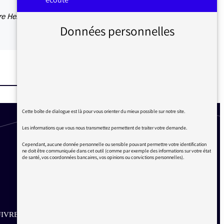
re Henri
Données personnelles
Cette boîte de dialogue est là pour vous orienter du mieux possible sur notre site.
Les informations que vous nous transmettez permettent de traiter votre demande.
Cependant, aucune donnée personnelle ou sensible pouvant permettre votre identification
ne doit être communiquée dans cet outil (comme par exemple des informations sur votre état
de santé, vos coordonnées bancaires, vos opinions ou convictions personnelles).
IVRE SUR LES RÉSEAUX