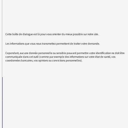
conduire les entretiens, avec une grande
attention pour la personne intervenante, sans
du tout chercher à transmettre son propre
point de vue, mais simplement soucieuse
d'alimenter la conversation.
Merci
Cette boîte de dialogue est là pour vous orienter du mieux possible sur notre site.
Les informations que vous nous transmettez permettent de traiter votre demande.
Cependant, aucune donnée personnelle ou sensible pouvant permettre votre identification ne doit être
communiquée dans cet outil (comme par exemple des informations sur votre état de santé, vos
coordonnées bancaires, vos opinions ou convictions personnelles).
REVENIR AUX MESSAGES
La médiatrice
VOUS AVEZ UN PROBLÈME DE RÉCEPTION ?