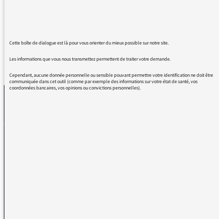
monde! en espérant vous retrouver après l'été
pour une émission à vous! Bonne route.
Cette boîte de dialogue est là pour vous orienter du mieux possible sur notre site.
Les informations que vous nous transmettez permettent de traiter votre demande.
REVENIR AUX MESSAGES
Cependant, aucune donnée personnelle ou sensible pouvant permettre votre identification ne doit être
communiquée dans cet outil (comme par exemple des informations sur votre état de santé, vos
coordonnées bancaires, vos opinions ou convictions personnelles).
La médiatrice
VOUS AVEZ UN PROBLÈME DE RÉCEPTION ?
Remplissez l’un de nos formulaires afin que nous puissions vous aider.
Réception FM/DAB