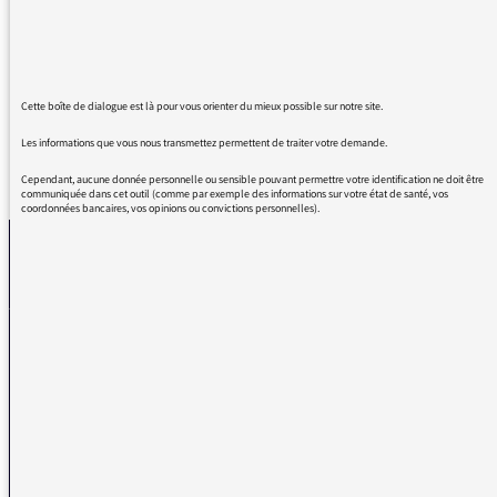
la dernière sur les voix féminines. Bravo et
merci!
La Série musicale - Par Zoé Sfez
Cette boîte de dialogue est là pour vous orienter du mieux possible sur notre site.
Les informations que vous nous transmettez permettent de traiter votre demande.
REVENIR AUX MESSAGES
Cependant, aucune donnée personnelle ou sensible pouvant permettre votre identification ne doit être
communiquée dans cet outil (comme par exemple des informations sur votre état de santé, vos
coordonnées bancaires, vos opinions ou convictions personnelles).
La médiatrice
VOUS AVEZ UN PROBLÈME DE RÉCEPTION ?
Remplissez l’un de nos formulaires afin que nous puissions vous aider.