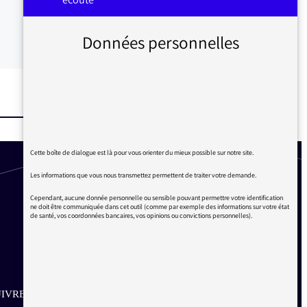
Données personnelles
Cette boîte de dialogue est là pour vous orienter du mieux possible sur notre site.
Les informations que vous nous transmettez permettent de traiter votre demande.
Cependant, aucune donnée personnelle ou sensible pouvant permettre votre identification
ne doit être communiquée dans cet outil (comme par exemple des informations sur votre état
de santé, vos coordonnées bancaires, vos opinions ou convictions personnelles).
IVRE SUR LES RÉSEAUX