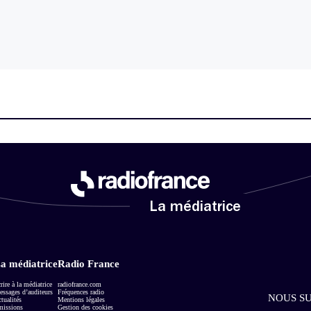
La médiatrice
a médiatrice
Radio France
rire à la médiatrice
radiofrance.com
ssages d’auditeurs
Fréquences radio
NOUS SU
tualités
Mentions légales
missions
Gestion des cookies