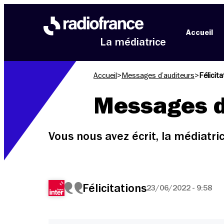
Aller au menu
Aller au contenu
Aller au pied de page
Accueil
La médiatrice
Accueil
>
Messages d’auditeurs
>
Félicit
Messages d
Vous nous avez écrit, la médiatr
Félicitations
23/06/2022 - 9:58