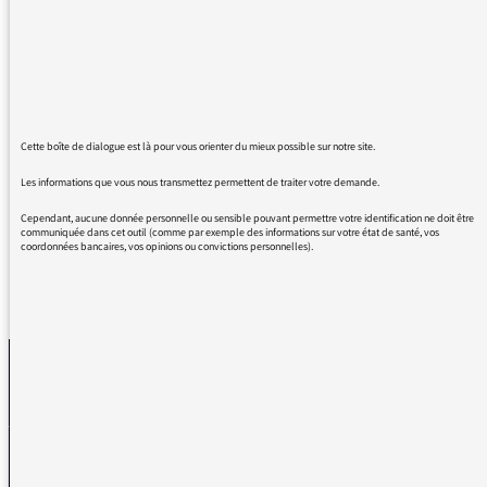
lorsque vous animiez le rendez-vous culturel
de la mi-journée. Vous avez des qualités
d'intervieweuse hors pair. Les émissions avec
Marion Muller-Colard sont tout simplement
remarquables de bout en bout. Votre écoute
Cette boîte de dialogue est là pour vous orienter du mieux possible sur notre site.
s'entend ! Bravo !
VIVE LE SERVICE PUBLIC DE L'AUDIOVISUEL !
Les informations que vous nous transmettez permettent de traiter votre demande.
Cependant, aucune donnée personnelle ou sensible pouvant permettre votre identification ne doit être
communiquée dans cet outil (comme par exemple des informations sur votre état de santé, vos
coordonnées bancaires, vos opinions ou convictions personnelles).
REVENIR AUX MESSAGES
La médiatrice