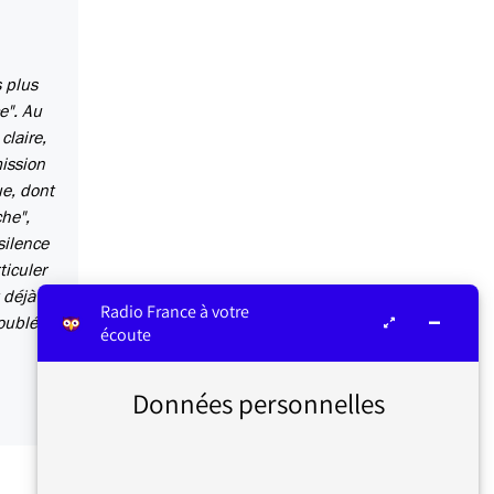
 plus
e". Au
claire,
mission
ue, dont
che",
silence
ticuler
 déjà le
Radio France à votre
oublé,
écoute
Données personnelles