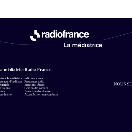
La médiatrice
a médiatrice
Radio France
rire à la médiatrice
radiofrance.com
ssages d’auditeurs
Fréquences radio
NOUS SU
tualités
Mentions légales
missions
Gestion des cookies
déos
Protection des données
an du site
Accessibilité : non-conforme