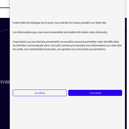
Cette boîte de dialogue est là pour vous orienter du mieux possible sur notre site.
Les informations que vous nous transmettez permettent de traiter votre demande.
Cependant, aucune donnée personnelle ou sensible pouvant permettre votre identification
ne doit être communiquée dans cet outil (comme par exemple des informations sur votre état
de santé, vos coordonnées bancaires, vos opinions ou convictions personnelles).
IVRE SUR LES RÉSEAUX
Je refuse
J'accepte
Aller sur la page Twitter de la Médiatrice
Aller sur la page Facebook de la Médiatrice
Aller sur la page Instagram de la Médiatrice