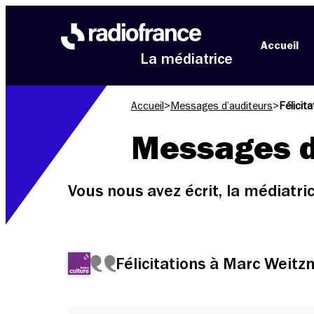
Aller au menu
Aller au contenu
Aller au pied de page
Accueil
La médiatrice
Accueil
>
Messages d’auditeurs
>
Félicit
Messages d
Vous nous avez écrit, la médiatr
Félicitations à Marc Weit