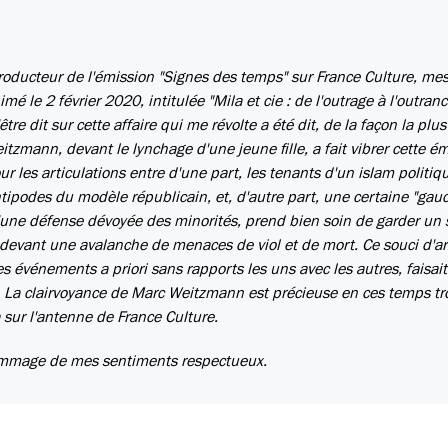
oducteur de l'émission "Signes des temps" sur France Culture, mes
mé le 2 février 2020, intitulée "Mila et cie : de l'outrage à l'outranc
tre dit sur cette affaire qui me révolte a été dit, de la façon la plus 
tzmann, devant le lynchage d'une jeune fille, a fait vibrer cette é
our les articulations entre d'une part, les tenants d'un islam politiq
ntipodes du modèle républicain, et, d'autre part, une certaine "gau
'une défense dévoyée des minorités, prend bien soin de garder un 
es devant une avalanche de menaces de viol et de mort. Ce souci d'ar
es événements a priori sans rapports les uns avec les autres, faisait
". La clairvoyance de Marc Weitzmann est précieuse en ces temps tr
 sur l'antenne de France Culture.
hommage de mes sentiments respectueux.