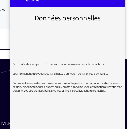
une
Données personnelles
Cette boîte de dialogue est là pour vous orienter du mieux possible sur notre site.
Les informations que vous nous transmettez permettent de traiter votre demande.
Cependant, aucune donnée personnelle ou sensible pouvant permettre votre identification
ne doit être communiquée dans cet outil (comme par exemple des informations sur votre état
de santé, vos coordonnées bancaires, vos opinions ou convictions personnelles).
IVRE SUR LES RÉSEAUX