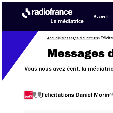
Aller au menu
Aller au contenu
Aller au pied de page
Accueil
La médiatrice
Accueil
>
Messages d’auditeurs
>
Félicit
Messages d
Vous nous avez écrit, la médiatr
Félicitations Daniel Morin
0