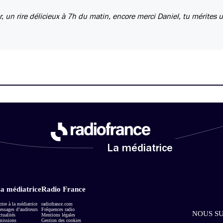
r, un rire délicieux à 7h du matin, encore merci Daniel, tu mérites 
La médiatrice
a médiatrice
Radio France
rire à la médiatrice
radiofrance.com
ssages d’auditeurs
Fréquences radio
NOUS SU
tualités
Mentions légales
missions
Gestion des cookies