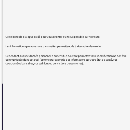
bonheur que vous procurez aux auditeurs qui
vivent dans un désert culturel et intellectuel.
Je suis du Sénégal et vous écoute tous les
jours grâce à internet.
Chaleureux remerciements et
Cette boîte de dialogue est là pour vous orienter du mieux possible sur notre site.
encouragements.
Les informations que vous nous transmettez permettent de traiter votre demande.
Cependant, aucune donnée personnelle ou sensible pouvant permettre votre identification ne doit être
communiquée dans cet outil (comme par exemple des informations sur votre état de santé, vos
coordonnées bancaires, vos opinions ou convictions personnelles).
REVENIR AUX MESSAGES
La médiatrice