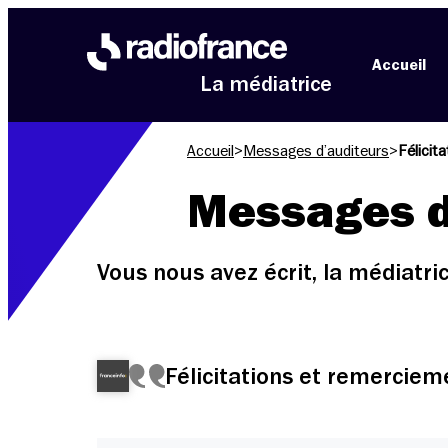
Aller au menu
Aller au contenu
Aller au pied de page
Accueil
La médiatrice
Accueil
>
Messages d’auditeurs
>
Félicit
Messages d
Vous nous avez écrit, la médiatr
Félicitations et remerciem