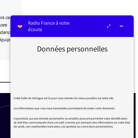
s celle
Radio France à votre
 ces
écoute
ndance
équipes
Données personnelles
Cette boîte de dialogue est là pour vous orienter du mieux possible sur notre site.
Les informations que vous nous transmettez permettent de traiter votre demande.
Cependant, aucune donnée personnelle ou sensible pouvant permettre votre identification
ne doit être communiquée dans cet outil (comme par exemple des informations sur votre état
de santé, vos coordonnées bancaires, vos opinions ou convictions personnelles).