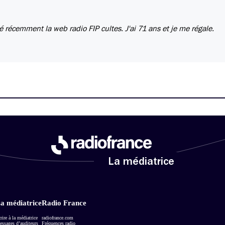
éé récemment la web radio FIP cultes. J'ai 71 ans et je me régale.
La médiatrice
a médiatrice
Radio France
rire à la médiatrice
radiofrance.com
ssages d’auditeurs
Fréquences radio