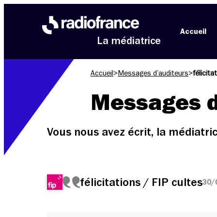
Aller au menu
Aller au contenu
Aller au pied de page
Accueil
La médiatrice
Accueil
>
Messages d’auditeurs
>
félicita
Messages d
Vous nous avez écrit, la médiatr
félicitations / FIP cultes
30/