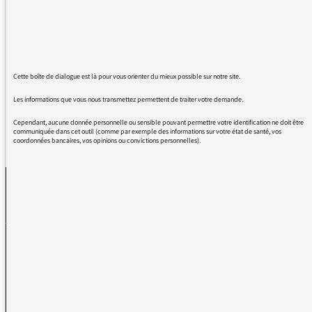
Merci pour votre dévouement et votre capacité
à la pluridisciplinarité!
Pensée globale = Pensée inclusive = Pensée
qui change le monde !
Cette boîte de dialogue est là pour vous orienter du mieux possible sur notre site.
Les informations que vous nous transmettez permettent de traiter votre demande.
Cependant, aucune donnée personnelle ou sensible pouvant permettre votre identification ne doit être
communiquée dans cet outil (comme par exemple des informations sur votre état de santé, vos
REVENIR AUX MESSAGES
coordonnées bancaires, vos opinions ou convictions personnelles).
La médiatrice
VOUS AVEZ UN PROBLÈME DE RÉCEPTION ?
Remplissez l’un de nos formulaires afin que nous puissions vous aider.