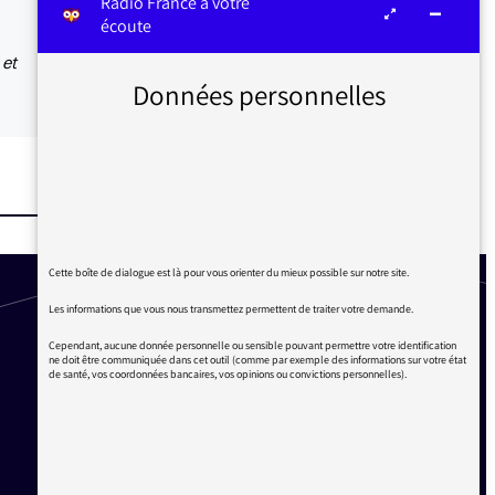
Radio France à votre
écoute
 et
Données personnelles
Cette boîte de dialogue est là pour vous orienter du mieux possible sur notre site.
Les informations que vous nous transmettez permettent de traiter votre demande.
Cependant, aucune donnée personnelle ou sensible pouvant permettre votre identification
ne doit être communiquée dans cet outil (comme par exemple des informations sur votre état
de santé, vos coordonnées bancaires, vos opinions ou convictions personnelles).