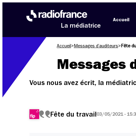
Aller au menu
Aller au contenu
Aller au pied de page
Accueil
La médiatrice
Accueil
>
Messages d’auditeurs
>
Fête du
Messages d
Vous nous avez écrit, la médiatr
Fête du travail
03/05/2021 - 15: