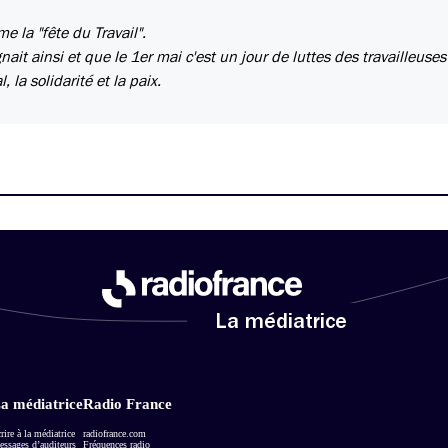
e la "fête du Travail".
nait ainsi et que le 1er mai c'est un jour de luttes des travailleuses
 la solidarité et la paix.
La médiatrice
a médiatrice
Radio France
rire à la médiatrice
radiofrance.com
ssages d’auditeurs
Fréquences radio