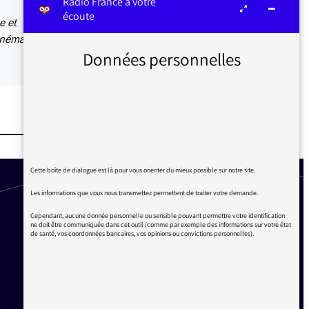
Radio France à votre
écoute
e et
inéma. J
Données personnelles
Cette boîte de dialogue est là pour vous orienter du mieux possible sur notre site.
Les informations que vous nous transmettez permettent de traiter votre demande.
Cependant, aucune donnée personnelle ou sensible pouvant permettre votre identification
ne doit être communiquée dans cet outil (comme par exemple des informations sur votre état
de santé, vos coordonnées bancaires, vos opinions ou convictions personnelles).