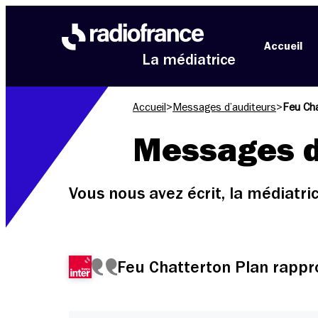
Aller au menu
Aller au contenu
Aller au pied de page
Accueil
La médiatrice
Accueil
>
Messages d’auditeurs
>
Feu Cha
Messages d
Vous nous avez écrit, la médiatr
Feu Chatterton Plan rappr