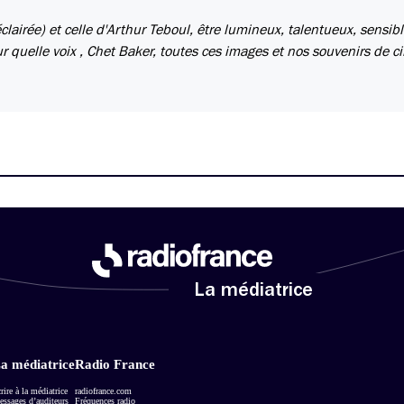
airée) et celle d'Arthur Teboul, être lumineux, talentueux, sensibl
hur quelle voix , Chet Baker, toutes ces images et nos souvenirs de c
La médiatrice
a médiatrice
Radio France
rire à la médiatrice
radiofrance.com
ssages d’auditeurs
Fréquences radio