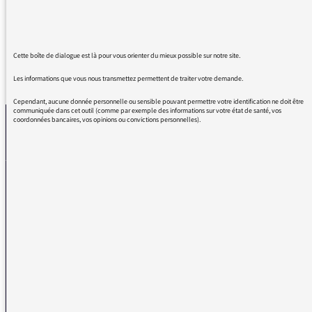
d'être aussi profond.
Cette boîte de dialogue est là pour vous orienter du mieux possible sur notre site.
REVENIR AUX MESSAGES
Les informations que vous nous transmettez permettent de traiter votre demande.
Cependant, aucune donnée personnelle ou sensible pouvant permettre votre identification ne doit être
communiquée dans cet outil (comme par exemple des informations sur votre état de santé, vos
coordonnées bancaires, vos opinions ou convictions personnelles).
La médiatrice
VOUS AVEZ UN PROBLÈME DE RÉCEPTION ?
Remplissez l’un de nos formulaires afin que nous puissions vous aider.
Réception FM/DAB